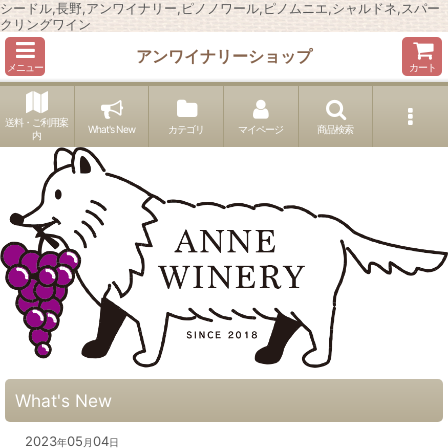
シードル,長野,アンワイナリー,ピノノワール,ピノムニエ,シャルドネ,スパー
クリングワイン
アンワイナリーショップ
メニュー
カート
送料・ご利用案
What's New
カテゴリ
マイページ
商品検索
内
What's New
2023
05
04
年
月
日